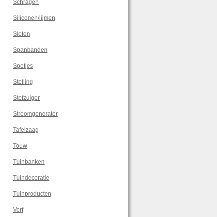
Schragen
Siliconen/lijmen
Sloten
Spanbanden
Spotjes
Stelling
Stofzuiger
Stroomgenerator
Tafelzaag
Touw
Tuinbanken
Tuindecoratie
Tuinproducten
Verf