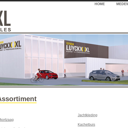
HOME
MEDE
Assortiment
Jachtkleding
fkortzaag
Kachelbuis