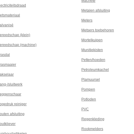
Machete
lectriciteitsdraad
Metalen afsluiting
ietsmateriaal
Meters
alvanisé
Metsers toebehoren
ereedschap (klein)
Mortelkuipen
ereedschap (machine)
Munitiekisten
rasdal
Petten/hoeden
rasmaaier
Petroleumkachel
akselaar
Plamuursel
ang-/sluitwerk
Pompen
eggenschaar
Potloden
ogedruk reiniger
PVC
outen afsluiting
Regenkleding
outkliever
Rookmelders
uishoudartikelen