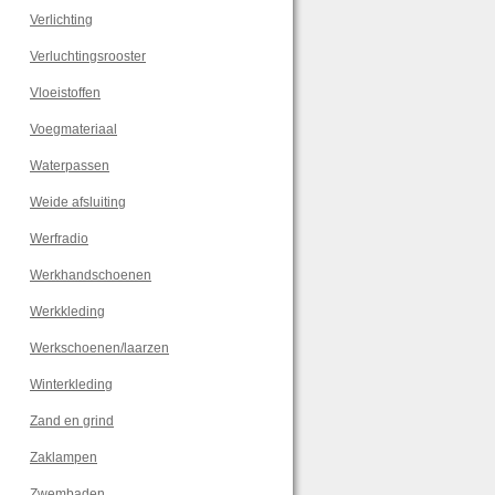
Verlichting
Verluchtingsrooster
Vloeistoffen
Voegmateriaal
Waterpassen
Weide afsluiting
Werfradio
Werkhandschoenen
Werkkleding
Werkschoenen/laarzen
Winterkleding
Zand en grind
Zaklampen
Zwembaden