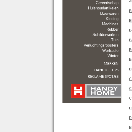
A
Gereedschap
Huishoudartikelen
B
IJzerwaren
Kleding
B
Machines
Rubber
B
Schilderwerken
Tuin
B
Verluchtingsroosters
B
Werfradio
Winter
B
MERKEN
Br
HANDIGE TIPS
RECLAME SPOTJES
C
C
C
D
D
E