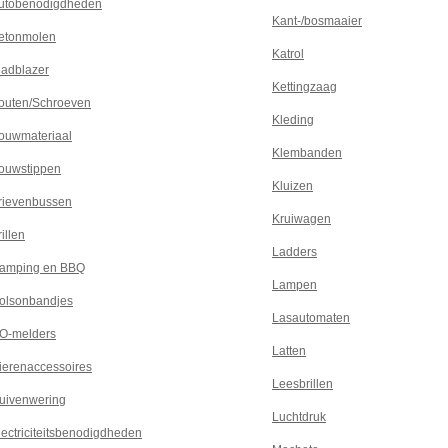
utobenodigdheden
Kant-/bosmaaier
etonmolen
Katrol
ladblazer
Kettingzaag
outen/Schroeven
Kleding
ouwmateriaal
Klembanden
ouwstippen
Kluizen
rievenbussen
Kruiwagen
illen
Ladders
amping en BBQ
Lampen
olsonbandjes
Lasautomaten
O-melders
Latten
ierenaccessoires
Leesbrillen
uivenwering
Luchtdruk
lectriciteitsbenodigdheden