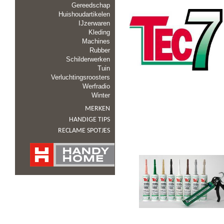
Gereedschap
Huishoudartikelen
IJzerwaren
Kleding
Machines
Rubber
Schilderwerken
Tuin
Verluchtingsroosters
Werfradio
Winter
MERKEN
HANDIGE TIPS
RECLAME SPOTJES