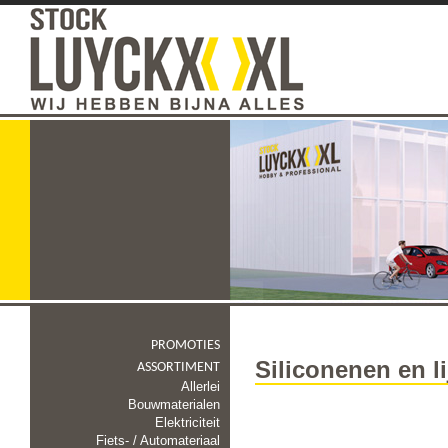
PROMOTIES
Siliconenen en l
ASSORTIMENT
Allerlei
Bouwmaterialen
Elektriciteit
Fiets- / Automateriaal