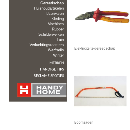
Gereedschap
Huishoudartikelen
IJzerwaren
Kleding
Machines
Rubber
Schilderwerken
Tuin
Verluchtingsroosters
Elektriciteits-gereedschap
Werfradio
Winter
MERKEN
HANDIGE TIPS
RECLAME SPOTJES
Boomzagen