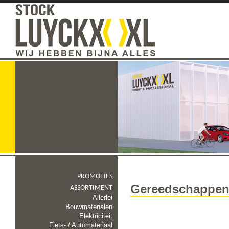
PROMOTIES
Gereedschappe
ASSORTIMENT
Allerlei
Bouwmaterialen
Elektriciteit
Fiets- / Automateriaal