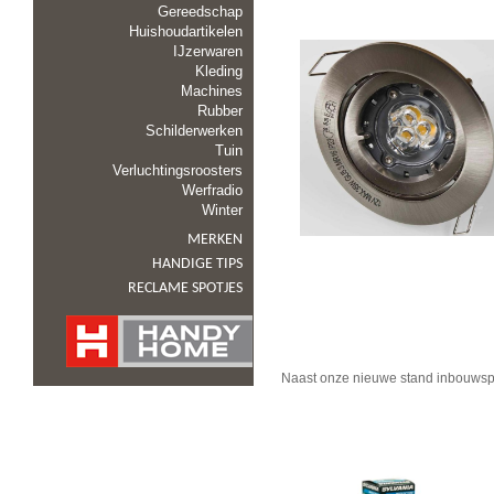
Gereedschap
Huishoudartikelen
IJzerwaren
Kleding
Machines
Rubber
Schilderwerken
Tuin
Verluchtingsroosters
Werfradio
Winter
MERKEN
HANDIGE TIPS
RECLAME SPOTJES
Naast onze nieuwe stand inbouwspo