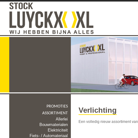
PROMOTIES
Verlichting
ASSORTIMENT
Allerlei
Een volledig nieuw assortiment va
Bouwmaterialen
Elektriciteit
Fiets- / Automateriaal