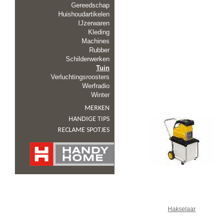
Gereedschap
Huishoudartikelen
IJzerwaren
Kleding
Machines
Rubber
Schilderwerken
Tuin
Verluchtingsroosters
Werfradio
Winter
MERKEN
HANDIGE TIPS
RECLAME SPOTJES
Hakselaar