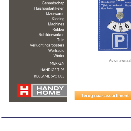
Gereedschap
Huishoudartikelen
IJzerwaren
Kleding
Machines
Rubber
Schilderwerken
Tuin
Verluchtingsroosters
Werfradio
Winter
Automateriaa
MERKEN
HANDIGE TIPS
RECLAME SPOTJES
Terug naar assortiment